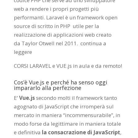
codice PHP che serve ad uno sviluppatore
web a rendere i propri progetti più
performanti. Laravel è un framework open
source di scritto in PHP utile per la
realizzazione di applicazioni web creato
da
Taylor Otwell
nel 2011.
continua a
leggere
CORSI LARAVEL e VUE.js in aula e da remoto
!
Cos’è Vue.js e perché ha senso oggi
impararlo alla perfezione
E’
Vue.js
secondo molti il framework tanto
agognato di JavaScript che irromperà sul
mercato in maniera “incommensurabile”, in
modo forse da legittimare in maniera totale
e definitiva
la consacrazione di JavaScript
,