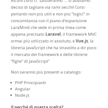
Alcuni corsi ci “saluteranno”… sì abbiamo
deciso di tagliare via rami secchi! Corsi
pertanto non più utili e non più “logici” in
concomitanza con il piano d’espansione
LaraMind che vede in prima linea come
appena precisato
Laravel
, il framework MVC
ormai più utilizzato in assoluto, e
Vue.js
, la
libreria JavaScript che ha stravolto a dir poco
il mercato dei framework e delle librerie
“figlie” di JavaScript”
Non saranno più presenti a catalogo:
PHP Principianti
Angular
Node.js
Il perché di questa scelta?