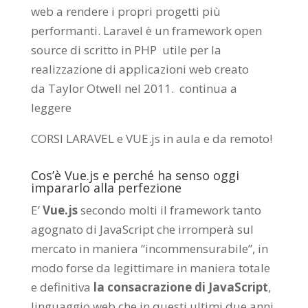
web a rendere i propri progetti più
performanti. Laravel è un framework open
source di scritto in PHP utile per la
realizzazione di applicazioni web creato
da
Taylor Otwell
nel 2011.
continua a
leggere
CORSI LARAVEL e VUE.js in aula e da remoto
!
Cos’è Vue.js e perché ha senso oggi
impararlo alla perfezione
E’
Vue.js
secondo molti il framework tanto
agognato di JavaScript che irromperà sul
mercato in maniera “incommensurabile”, in
modo forse da legittimare in maniera totale
e definitiva
la consacrazione di JavaScript
,
linguaggio web che in questi ultimi due anni