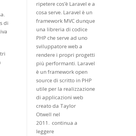
ripetere cos’è Laravel e a
cosa serve. Laravel è un
sa.
framework MVC dunque
s di
una libreria di codice
tiva
PHP che serve ad uno
sviluppatore web a
tri
rendere i propri progetti
a
più performanti. Laravel
è un framework open
source di scritto in PHP
utile per la realizzazione
di applicazioni web
creato da
Taylor
Otwell
nel
2011.
continua a
leggere