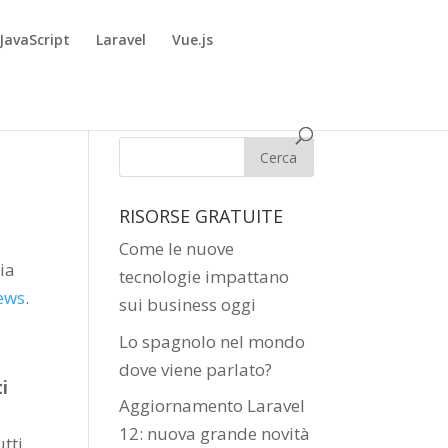
JavaScript
Laravel
Vue.js
RISORSE GRATUITE
Come le nuove
zia
tecnologie impattano
ews
.
sui business oggi
Lo spagnolo nel mondo
dove viene parlato?
i
Aggiornamento Laravel
12: nuova grande novità
tti