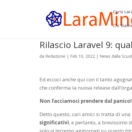
Corsi La
Chi Siam
Rilascio Laravel 9: qu
da
Redazione
|
Feb 10, 2022
|
News dalla Scuo
Ed eccoci anche qui con il tanto agognat
che conferma la nuova release dall’orga
Non facciamoci prendere dal panico!
Detto questo, cari amici si tratta di un
significativi
, e pertanto, a brevissimo 
solo vi terremo aggiornati su questo bl