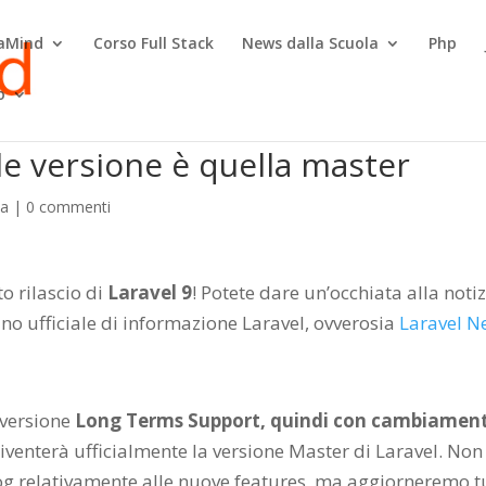
raMind
Corso Full Stack
News dalla Scuola
Php
o
ale versione è quella master
la
|
0 commenti
o rilascio di
Laravel 9
! Potete dare un’occhiata alla noti
no ufficiale di informazione Laravel, ovverosia
Laravel N
a versione
Long Terms Support, quindi con cambiament
diventerà ufficialmente la versione Master di Laravel. Non
og relativamente alle nuove features, ma aggiorneremo tu