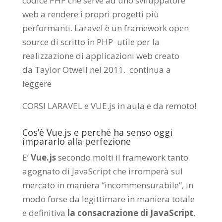
codice PHP che serve ad uno sviluppatore
web a rendere i propri progetti più
performanti. Laravel è un framework open
source di scritto in PHP utile per la
realizzazione di applicazioni web creato
da
Taylor Otwell
nel 2011.
continua a
leggere
CORSI LARAVEL e VUE.js in aula e da remoto
!
Cos’è Vue.js e perché ha senso oggi
impararlo alla perfezione
E’
Vue.js
secondo molti il framework tanto
agognato di JavaScript che irromperà sul
mercato in maniera “incommensurabile”, in
modo forse da legittimare in maniera totale
e definitiva
la consacrazione di JavaScript
,