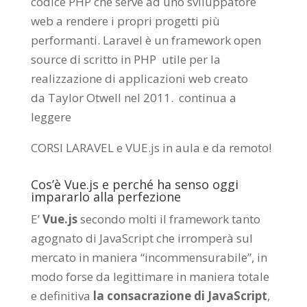
codice PHP che serve ad uno sviluppatore
web a rendere i propri progetti più
performanti. Laravel è un framework open
source di scritto in PHP utile per la
realizzazione di applicazioni web creato
da
Taylor Otwell
nel 2011.
continua a
leggere
CORSI LARAVEL e VUE.js in aula e da remoto
!
Cos’è Vue.js e perché ha senso oggi
impararlo alla perfezione
E’
Vue.js
secondo molti il framework tanto
agognato di JavaScript che irromperà sul
mercato in maniera “incommensurabile”, in
modo forse da legittimare in maniera totale
e definitiva
la consacrazione di JavaScript
,