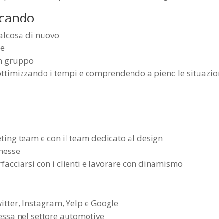
rcando
alcosa di nuovo
ne
in gruppo
 ottimizzando i tempi e comprendendo a pieno le situazio
eting team e con il team dedicato al design
nnesse
facciarsi con i clienti e lavorare con dinamismo
itter, Instagram, Yelp e Google
ssa nel settore automotive