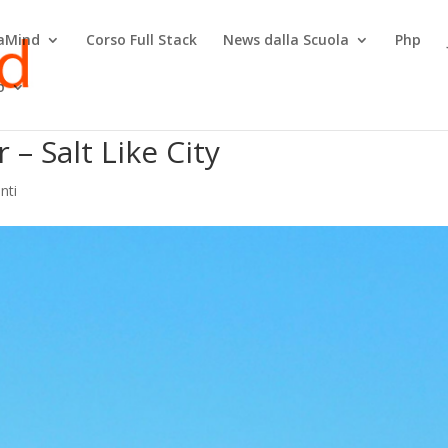
raMind
Corso Full Stack
News dalla Scuola
Php
o
– Salt Like City
nti