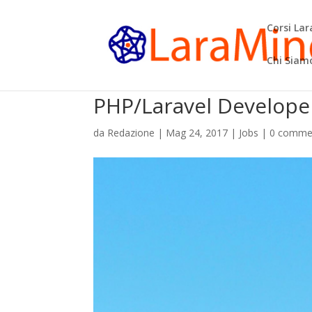
Corsi La
Chi Siam
PHP/Laravel Developer 
da
Redazione
|
Mag 24, 2017
|
Jobs
|
0 comme