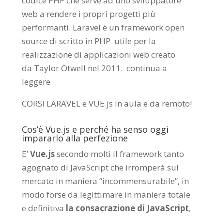
codice PHP che serve ad uno sviluppatore
web a rendere i propri progetti più
performanti. Laravel è un framework open
source di scritto in PHP utile per la
realizzazione di applicazioni web creato
da
Taylor Otwell
nel 2011.
continua a
leggere
CORSI LARAVEL e VUE.js in aula e da remoto
!
Cos’è Vue.js e perché ha senso oggi
impararlo alla perfezione
E’
Vue.js
secondo molti il framework tanto
agognato di JavaScript che irromperà sul
mercato in maniera “incommensurabile”, in
modo forse da legittimare in maniera totale
e definitiva
la consacrazione di JavaScript
,