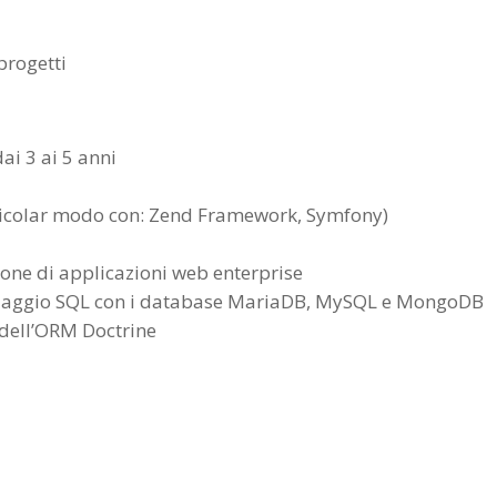
progetti
ai 3 ai 5 anni
ticolar modo con: Zend Framework, Symfony)
T
ione di applicazioni web enterprise
nguaggio SQL con i database MariaDB, MySQL e MongoDB
 dell’ORM Doctrine