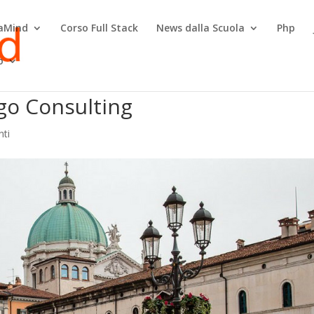
raMind
Corso Full Stack
News dalla Scuola
Php
o
go Consulting
ti