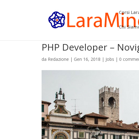
Corsi La
Chi Siam
PHP Developer – Novi
da
Redazione
|
Gen 16, 2018
|
Jobs
|
0 commen