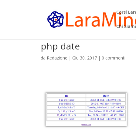
Corsi La
Chi Siam
php date
da
Redazione
|
Giu 30, 2017
|
0 commenti