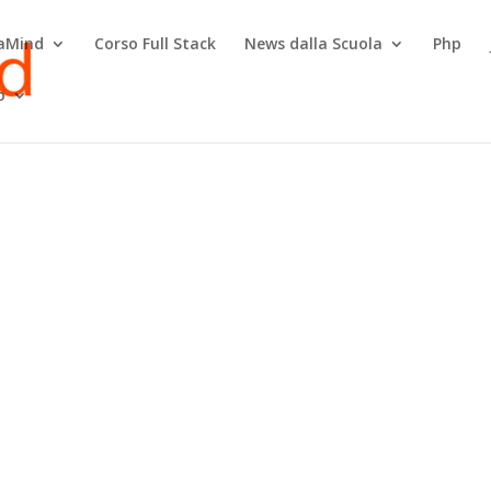
raMind
Corso Full Stack
News dalla Scuola
Php
o