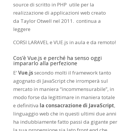
source di scritto in PHP utile per la
realizzazione di applicazioni web creato
da
Taylor Otwell
nel 2011.
continua a
leggere
CORSI LARAVEL e VUE.js in aula e da remoto
!
Cos’è Vue.js e perché ha senso oggi
impararlo alla perfezione
E’
Vue.js
secondo molti il framework tanto
agognato di JavaScript che irromperà sul
mercato in maniera “incommensurabile”, in
modo forse da legittimare in maniera totale
e definitiva
la consacrazione di JavaScript
,
linguaggio web che in questi ultimi due anni
ha indubbiamente fatto passi da gigante per
la sua propensione sia lato front end che