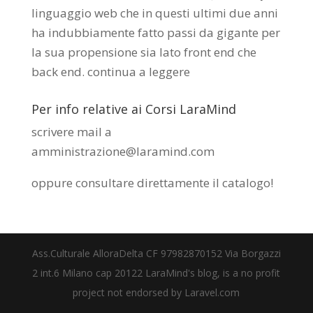
linguaggio web che in questi ultimi due anni
ha indubbiamente fatto passi da gigante per
la sua propensione sia lato front end che
back end.
continua a leggere
Per info relative ai Corsi LaraMind
scrivere mail a
amministrazione@laramind.com
oppure consultare direttamente il catalogo
!
Ass.Culturale AlloraDelta CF 97982870152 Via Borgazzi
2 int.6 Milano cap 20122 LaraMind's blog, is a no profit
project not endorsed by Laravel.com