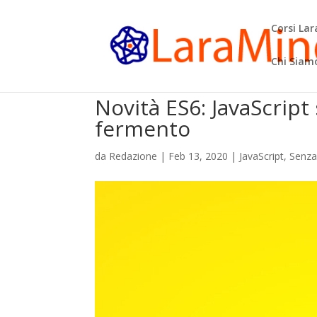
Corsi La
Chi Siam
Novità ES6: JavaScrip
fermento
da
Redazione
|
Feb 13, 2020
|
JavaScript
,
Senza