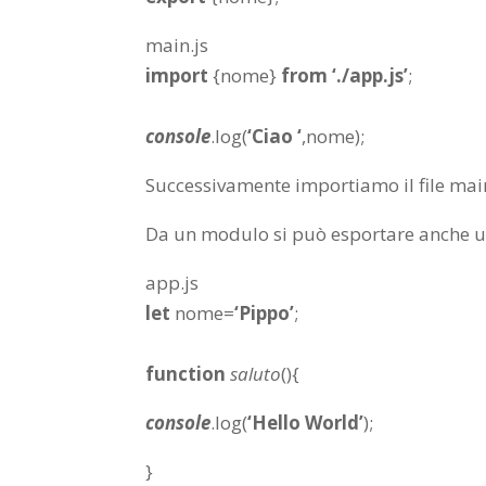
main.js
import
{
nome
}
from
‘./app.js’
;
console
.
log
(
‘Ciao ‘
,
nome
);
Successivamente importiamo il file main
Da un modulo si può esportare anche u
app.js
let
nome
=
‘Pippo’
;
function
saluto
(){
console
.
log
(
‘Hello World’
);
}