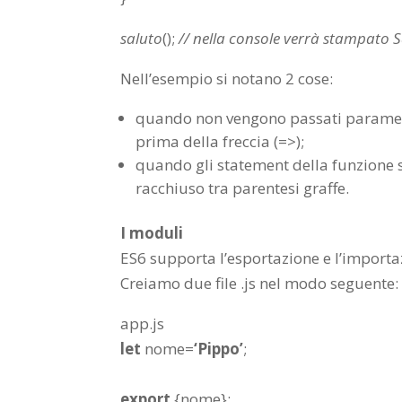
saluto
();
// nella console verrà stampato S
Nell’esempio si notano 2 cose:
quando non vengono passati parametri
prima della freccia (=>);
quando gli statement della funzione s
racchiuso tra parentesi graffe.
I moduli
ES6 supporta l’esportazione e l’importazi
Creiamo due file .js nel modo seguente:
app.js
let
nome
=
‘Pippo’
;
export
{
nome
};