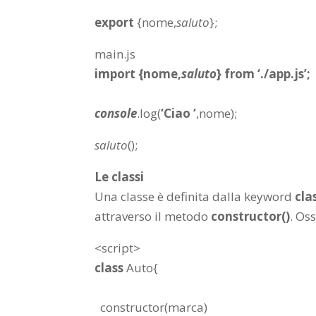
export
{
nome
,
saluto
};
main.js
import
{
nome
,
saluto
}
from
‘./app.js’
;
console
.
log
(
‘Ciao ‘
,
nome
);
saluto
();
Le classi
Una classe è definita dalla keyword
cla
attraverso il metodo
constructor()
. Os
<script>
class
Auto{
constructor
(marca)