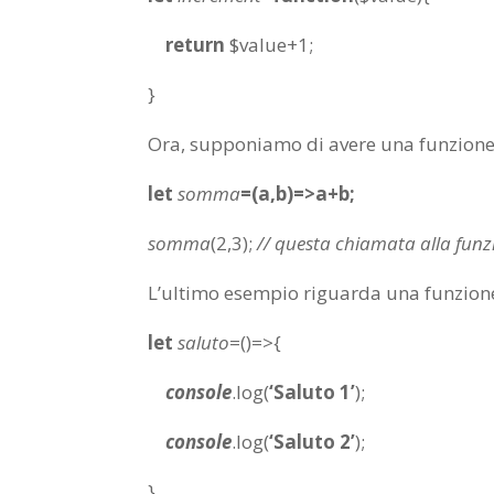
return
$value+
1
;
}
Ora, supponiamo di avere una funzione 
let
somma
=(a,b)=>a+b;
somma
(
2
,
3
);
// questa chiamata alla funzi
L’ultimo esempio riguarda una funzione
let
saluto
=()=>{
console
.
log
(
‘Saluto 1’
);
console
.
log
(
‘Saluto 2’
);
}