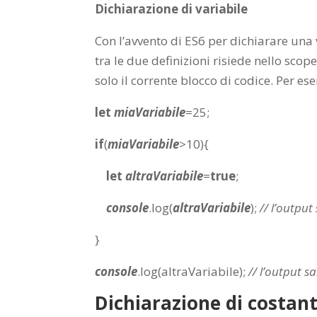
Dichiarazione di variabile
Con l’avvento di ES6 per dichiarare una 
tra le due definizioni risiede nello scope
solo il corrente blocco di codice. Per es
let
miaVariabile
=
25
;
if
(
miaVariabile
>
10
){
let
altraVariabile
=
true
;
console
.
log
(
altraVariabile
);
// l’output
}
console
.
log
(altraVariabile);
// l’output s
Dichiarazione di costan