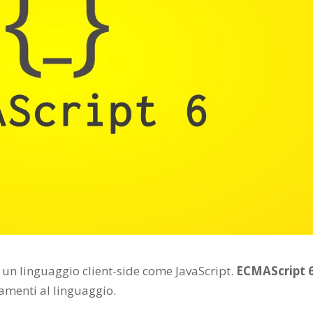
 un linguaggio client-side come JavaScript.
ECMAScript 
amenti al linguaggio.