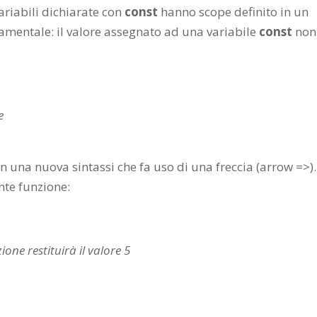
 variabili dichiarate con
const
hanno scope definito in un
damentale: il valore assegnato ad una variabile
const
non
e
n una nuova sintassi che fa uso di una freccia (arrow =>).
te funzione:
one restituirà il valore 5