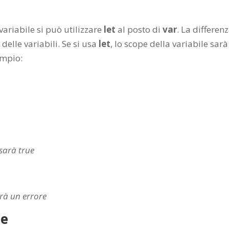
variabile si può utilizzare
let
al posto di
var
. La differen
 delle variabili. Se si usa
let
,
lo scope della variabile sarà
empio:
 sarà true
arà un errore
te