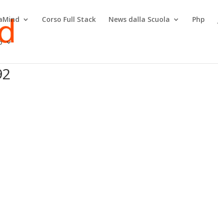
raMind
Corso Full Stack
News dalla Scuola
Php
o
92