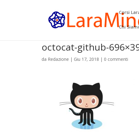
Corsi La
Chi Siam
octocat-github-696×3
da
Redazione
|
Giu 17, 2018
|
0 commenti