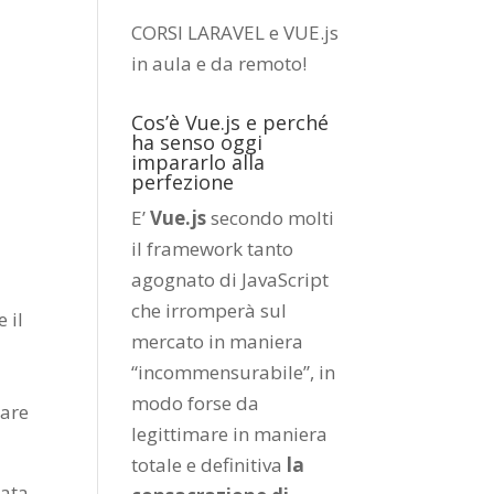
CORSI LARAVEL e VUE.js
in aula e da remoto
!
Cos’è Vue.js e perché
ha senso oggi
impararlo alla
perfezione
E’
Vue.js
secondo molti
il framework tanto
agognato di JavaScript
che irromperà sul
 il
mercato in maniera
“incommensurabile”, in
modo forse da
tare
legittimare in maniera
totale e definitiva
la
tata