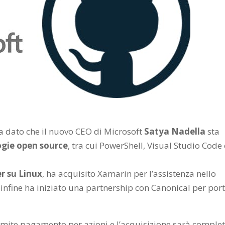
ia dato che il nuovo CEO di Microsoft
Satya Nadella
sta
gie open source
, tra cui PowerShell, Visual Studio Code e
r su Linux
, ha acquisito Xamarin per l’assistenza nello
 infine ha iniziato una partnership con Canonical per por
mite pagamento per azioni e l’acquisizione sarà comple