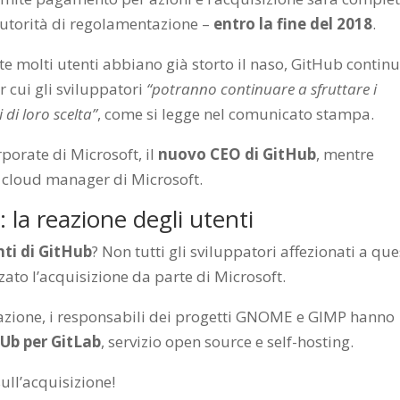
autorità di regolamentazione –
entro la fine del 2018
.
e molti utenti abbiano già storto il naso, GitHub contin
er cui gli sviluppatori
“potranno continuare a sfruttare i
i di loro scelta”
, come si legge nel comunicato stampa.
rporate di Microsoft, il
nuovo CEO di GitHub
, mentre
à cloud manager di Microsoft.
 la reazione degli utenti
nti di GitHub
? Non tutti gli sviluppatori affezionati a qu
to l’acquisizione da parte di Microsoft.
zzazione, i responsabili dei progetti GNOME e GIMP hanno
Ub per GitLab
, servizio open source e self-hosting.
ull’acquisizione!