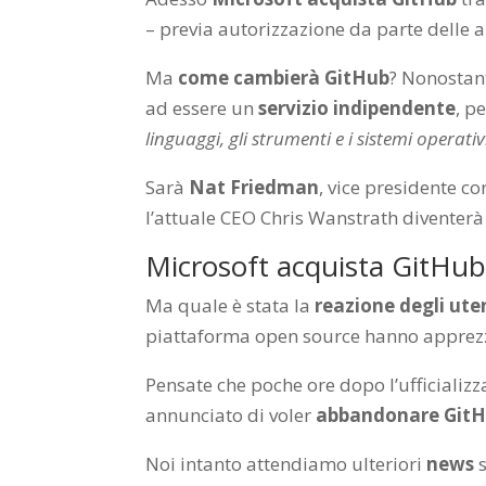
– previa autorizzazione da parte delle 
Ma
come cambierà GitHub
? Nonostant
ad essere un
servizio indipendente
, p
linguaggi, gli strumenti e i sistemi operativ
Sarà
Nat Friedman
, vice presidente co
l’attuale CEO Chris Wanstrath diventer
Microsoft acquista GitHub:
Ma quale è stata la
reazione degli ute
piattaforma open source hanno apprezza
Pensate che poche ore dopo l’ufficiali
annunciato di voler
abbandonare GitH
Noi intanto attendiamo ulteriori
news
s