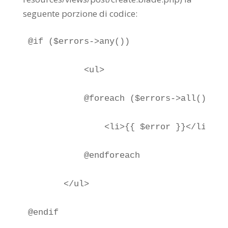
seguente porzione di codice:
@if ($errors->any())

           <ul>

           @foreach ($errors->all() as $
               <li>{{ $error }}</li>

           @endforeach

       </ul>

@endif
