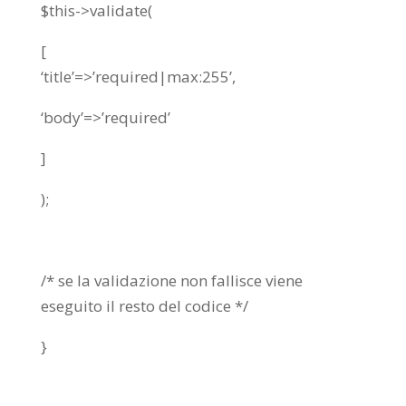
$this->validate(
[
‘title’=>’required|max:255’,
‘body’=>’required’
]
);
/* se la validazione non fallisce viene
eseguito il resto del codice */
}