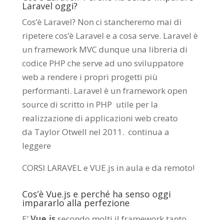
Laravel oggi?
Cos’è Laravel? Non ci stancheremo mai di
ripetere cos’è Laravel e a cosa serve. Laravel è
un framework MVC dunque una libreria di
codice PHP che serve ad uno sviluppatore
web a rendere i propri progetti più
performanti. Laravel è un framework open
source di scritto in PHP utile per la
realizzazione di applicazioni web creato
da
Taylor Otwell
nel 2011.
continua a
leggere
CORSI LARAVEL e VUE.js in aula e da remoto
!
Cos’è Vue.js e perché ha senso oggi
impararlo alla perfezione
E’
Vue.js
secondo molti il framework tanto