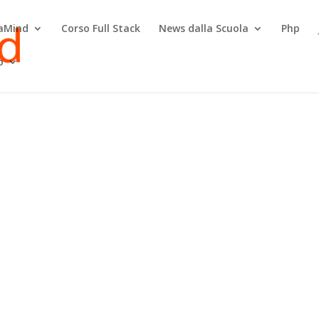
raMind
Corso Full Stack
News dalla Scuola
Php
o