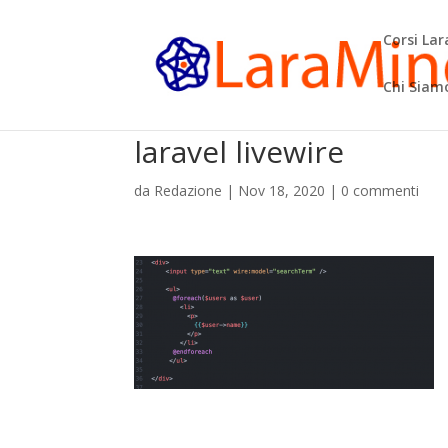
Corsi La
Chi Siam
laravel livewire
da
Redazione
|
Nov 18, 2020
|
0 commenti