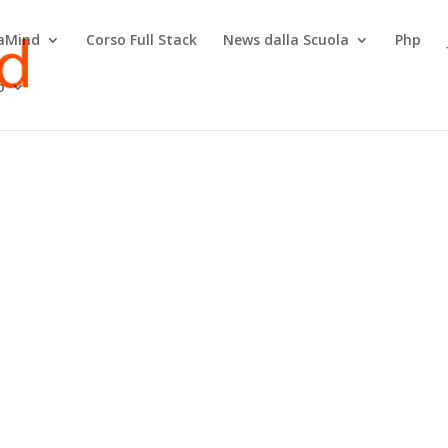
raMind
Corso Full Stack
News dalla Scuola
Php
o