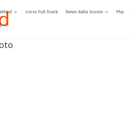
raMind
Corso Full Stack
News dalla Scuola
Php
o
oto