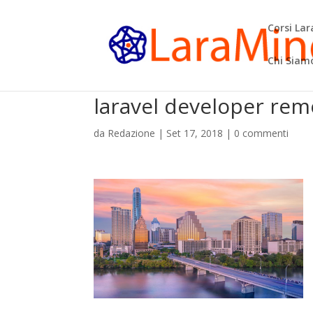
Corsi La
Chi Siam
laravel developer rem
da
Redazione
|
Set 17, 2018
|
0 commenti