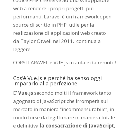
codice PHP che serve ad uno sviluppatore
web a rendere i propri progetti più
performanti. Laravel è un framework open
source di scritto in PHP utile per la
realizzazione di applicazioni web creato
da
Taylor Otwell
nel 2011.
continua a
leggere
CORSI LARAVEL e VUE.js in aula e da remoto
!
Cos’è Vue.js e perché ha senso oggi
impararlo alla perfezione
E’
Vue.js
secondo molti il framework tanto
agognato di JavaScript che irromperà sul
mercato in maniera “incommensurabile”, in
modo forse da legittimare in maniera totale
e definitiva
la consacrazione di JavaScript
,