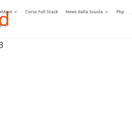
raMind
Corso Full Stack
News dalla Scuola
Php
o
3