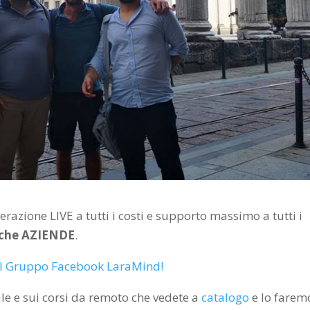
erazione LIVE a tutti i costi e supporto massimo a tutti i
 che AZIENDE
.
i al Gruppo Facebook LaraMind!
e e sui corsi da remoto che vedete a
catalogo
e lo farem