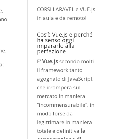
CORSI LARAVEL e VUE.js
e,
in aula e da remoto
!
nno
Cos’è Vue.js e perché
ha senso oggi
impararlo alla
ne.
perfezione
E’
Vue.js
secondo molti
a:
il framework tanto
agognato di JavaScript
che irromperà sul
mercato in maniera
“incommensurabile”, in
modo forse da
legittimare in maniera
totale e definitiva
la