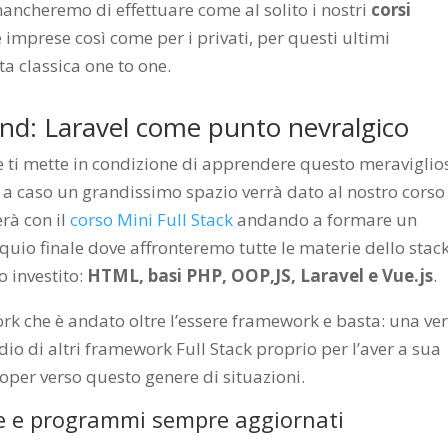
ncheremo di effettuare come al solito i nostri
corsi
e imprese così come per i privati, per questi ultimi
ta classica one to one.
ind: Laravel come punto nevralgico
he ti mette in condizione di apprendere questo meraviglio
 a caso un grandissimo spazio verrà dato al nostro corso 
rà con il
corso Mini Full Stack
andando a formare un
quio finale dove affronteremo tutte le materie dello stac
 investito:
HTML, basi PHP, OOP,JS, Laravel e Vue.js
.
rk che è andato oltre l’essere framework e basta: una ver
io di altri framework Full Stack proprio per l’aver a sua
oper verso questo genere di situazioni.
ve e programmi sempre aggiornati