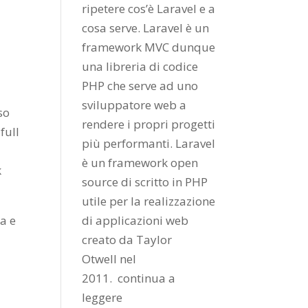
ripetere cos’è Laravel e a
cosa serve. Laravel è un
framework MVC dunque
una libreria di codice
PHP che serve ad uno
sviluppatore web a
so
rendere i propri progetti
full
più performanti. Laravel
è un framework open
k
source di scritto in PHP
utile per la realizzazione
a e
di applicazioni web
creato da
Taylor
Otwell
nel
2011.
continua a
leggere