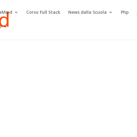
raMind
Corso Full Stack
News dalla Scuola
Php
o