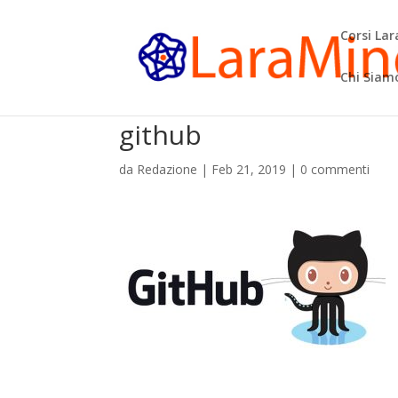
Corsi La
Chi Siam
github
da
Redazione
|
Feb 21, 2019
|
0 commenti