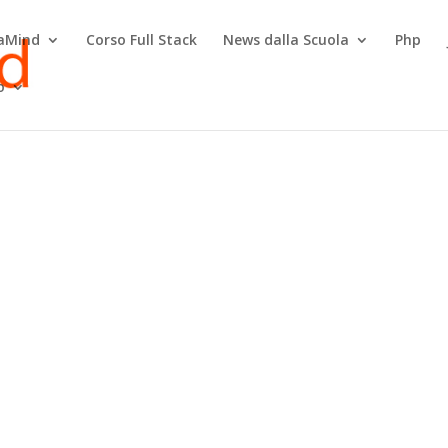
raMind
Corso Full Stack
News dalla Scuola
Php
o