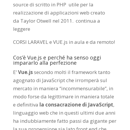
source di scritto in PHP utile per la
realizzazione di applicazioni web creato
da
Taylor Otwell
nel 2011.
continua a
leggere
CORSI LARAVEL e VUE.js in aula e da remoto
!
Cos’è Vue.js e perché ha senso oggi
impararlo alla perfezione
E’
Vue.js
secondo molti il framework tanto
agognato di JavaScript che irromperà sul
mercato in maniera “incommensurabile”, in
modo forse da legittimare in maniera totale
e definitiva
la consacrazione di JavaScript
,
linguaggio web che in questi ultimi due anni
ha indubbiamente fatto passi da gigante per
la sua propensione sia lato front end che