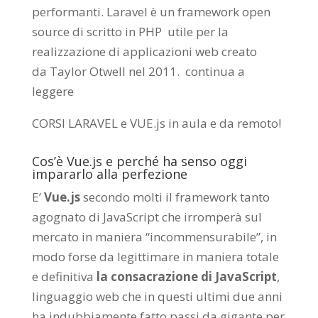
performanti. Laravel è un framework open
source di scritto in PHP utile per la
realizzazione di applicazioni web creato
da
Taylor Otwell
nel 2011.
continua a
leggere
CORSI LARAVEL e VUE.js in aula e da remoto
!
Cos’è Vue.js e perché ha senso oggi
impararlo alla perfezione
E’
Vue.js
secondo molti il framework tanto
agognato di JavaScript che irromperà sul
mercato in maniera “incommensurabile”, in
modo forse da legittimare in maniera totale
e definitiva
la consacrazione di JavaScript
,
linguaggio web che in questi ultimi due anni
ha indubbiamente fatto passi da gigante per