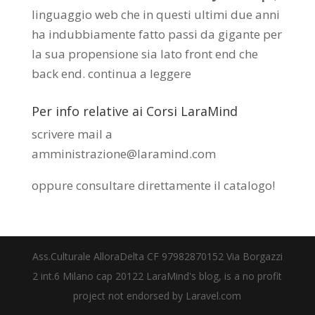
linguaggio web che in questi ultimi due anni
ha indubbiamente fatto passi da gigante per
la sua propensione sia lato front end che
back end.
continua a leggere
Per info relative ai Corsi LaraMind
scrivere mail a
amministrazione@laramind.com
oppure consultare direttamente il catalogo
!
Ass.Culturale AlloraDelta CF 97982870152 Via Borgazzi
2 int.6 Milano cap 20122 LaraMind's blog, is a no profit
project not endorsed by Laravel.com