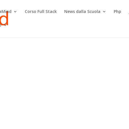
raMind
Corso Full Stack
News dalla Scuola
Php
o