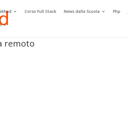
raMind
Corso Full Stack
News dalla Scuola
Php
o
da remoto