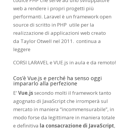
codice PHP che serve ad uno sviluppatore
web a rendere i propri progetti più
performanti. Laravel è un framework open
source di scritto in PHP utile per la
realizzazione di applicazioni web creato
da
Taylor Otwell
nel 2011.
continua a
leggere
CORSI LARAVEL e VUE.js in aula e da remoto
!
Cos’è Vue.js e perché ha senso oggi
impararlo alla perfezione
E’
Vue.js
secondo molti il framework tanto
agognato di JavaScript che irromperà sul
mercato in maniera “incommensurabile”, in
modo forse da legittimare in maniera totale
e definitiva
la consacrazione di JavaScript
,