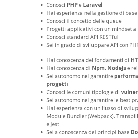
Conosci
PHP
e
Laravel
Hai esperienza nella gestione di bas
Conosci il concetto delle queue
Progetti applicativi con un mindset a 
Conosci standard API RESTful
Sei in grado di sviluppare API con P
Hai conoscenza dei fondamenti di
HTM
Hai conoscenza di
Npm
,
NodeJs
e re
Sei autonomo nel garantire
perform
progetti
Conosci le comuni tipologie di
vulner
Sei autonomo nel garantire le best pr
Hai esperienza con un flusso di svi
Module Bundler (Webpack), Transpille
e Jest
Sei a conoscenza dei principi base
Do