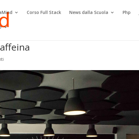
raMind
Corso Full Stack
News dalla Scuola
Php
o
affeina
ti