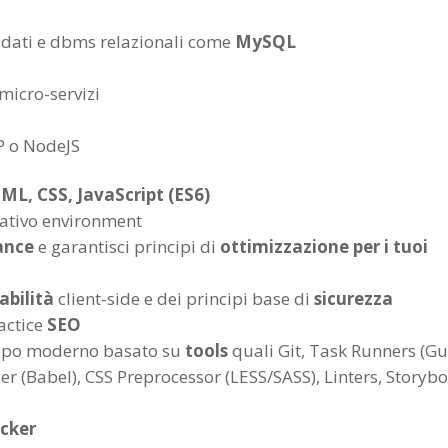
e dati e dbms relazionali come
MySQL
micro-servizi
HP o NodeJS
L, CSS, JavaScript (ES6)
lativo environment
ance
e garantisci principi di
ottimizzazione per i tuoi
abilità
client-side e dei principi base di
sicurezza
actice
SEO
luppo moderno basato su
tools
quali Git, Task Runners (Gu
r (Babel), CSS Preprocessor (LESS/SASS), Linters, Storyb
cker