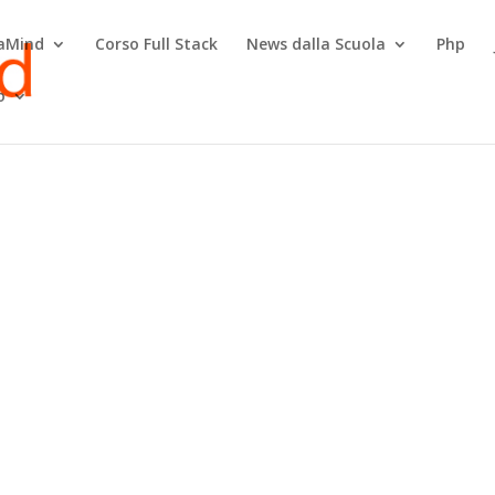
raMind
Corso Full Stack
News dalla Scuola
Php
o