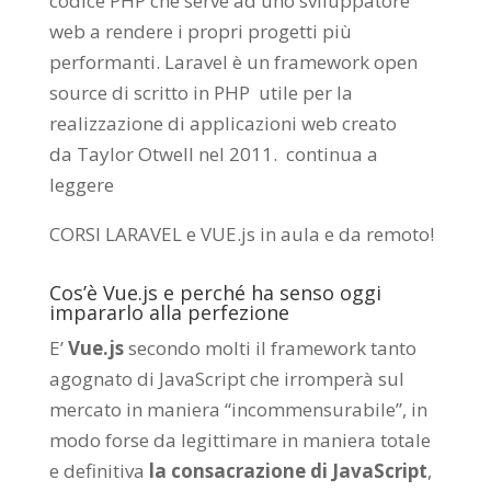
codice PHP che serve ad uno sviluppatore
web a rendere i propri progetti più
performanti. Laravel è un framework open
source di scritto in PHP utile per la
realizzazione di applicazioni web creato
da
Taylor Otwell
nel 2011.
continua a
leggere
CORSI LARAVEL e VUE.js in aula e da remoto
!
Cos’è Vue.js e perché ha senso oggi
impararlo alla perfezione
E’
Vue.js
secondo molti il framework tanto
agognato di JavaScript che irromperà sul
mercato in maniera “incommensurabile”, in
modo forse da legittimare in maniera totale
e definitiva
la consacrazione di JavaScript
,