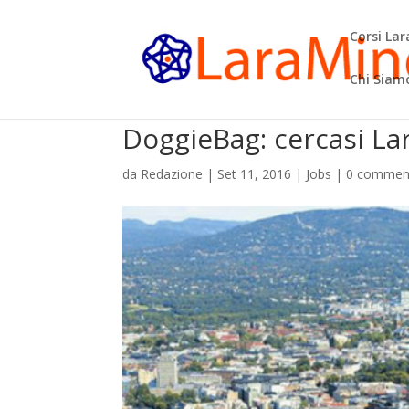
Corsi La
Chi Siam
DoggieBag: cercasi La
da
Redazione
|
Set 11, 2016
|
Jobs
|
0 commen