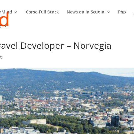
raMind
Corso Full Stack
News dalla Scuola
Php
o
ravel Developer – Norvegia
ti