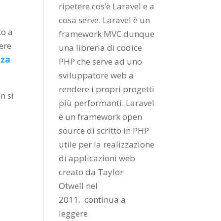
ripetere cos’è Laravel e a
cosa serve. Laravel è un
to a
framework MVC dunque
ere
una libreria di codice
nza
PHP che serve ad uno
sviluppatore web a
rendere i propri progetti
n si
più performanti. Laravel
è un framework open
source di scritto in PHP
utile per la realizzazione
di applicazioni web
creato da
Taylor
Otwell
nel
2011.
continua a
leggere