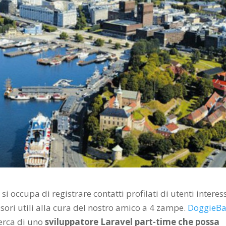
i occupa di registrare contatti profilati di utenti interes
essori utili alla cura del nostro amico a 4 zampe.
DoggieB
cerca di uno
sviluppatore Laravel part-time che possa