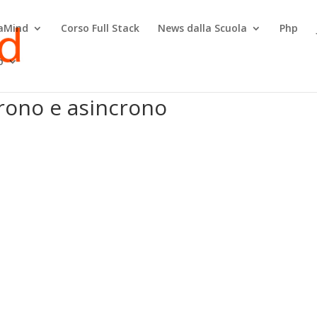
raMind
Corso Full Stack
News dalla Scuola
Php
o
crono e asincrono