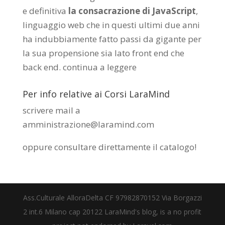
e definitiva
la consacrazione di JavaScript
,
linguaggio web che in questi ultimi due anni
ha indubbiamente fatto passi da gigante per
la sua propensione sia lato front end che
back end.
continua a leggere
Per info relative ai Corsi LaraMind
scrivere mail a
amministrazione@laramind.com
oppure consultare direttamente il catalogo
!
Ass.Culturale AlloraDelta CF 97982870152 Via Borgazzi
2 int.6 Milano cap 20122 LaraMind's blog, is a no profit