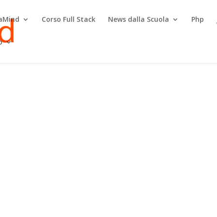
raMind
Corso Full Stack
News dalla Scuola
Php
o