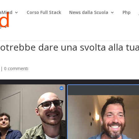
raMind
Corso Full Stack
News dalla Scuola
Php
o
otrebbe dare una svolta alla tu
|
0 commenti