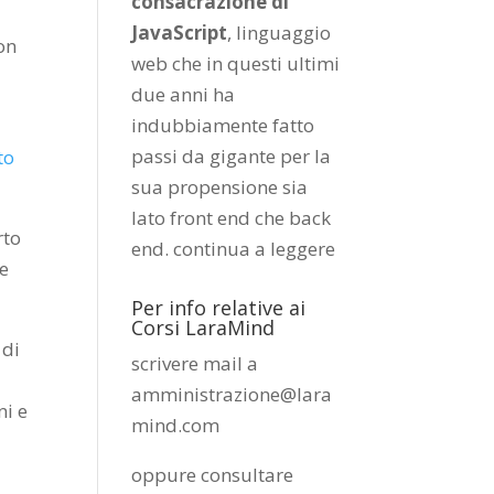
consacrazione di
JavaScript
, linguaggio
con
web che in questi ultimi
due anni ha
indubbiamente fatto
passi da gigante per la
to
sua propensione sia
lato front end che back
rto
end.
continua a leggere
he
Per info relative ai
Corsi LaraMind
 di
scrivere mail a
amministrazione@lara
i e
mind.com
oppure consultare