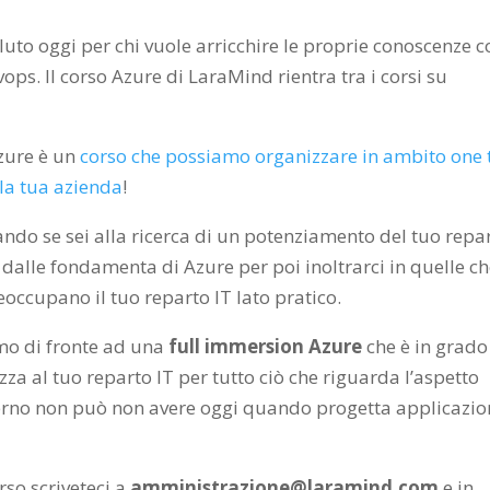
oluto oggi per chi vuole arricchire le proprie conoscenze 
ops. Il corso Azure di LaraMind rientra tra i corsi su
Azure è un
corso che possiamo organizzare in ambito one 
la tua azienda
!
cando se sei alla ricerca di un potenziamento del tuo repa
 dalle fondamenta di Azure per poi inoltrarci in quelle c
ccupano il tuo reparto IT lato pratico.
mo di fronte ad una
full immersion Azure
che è in grado
a al tuo reparto IT per tutto ciò che riguarda l’aspetto
no non può non avere oggi quando progetta applicazion
so scriveteci a
amministrazione@laramind.com
e in