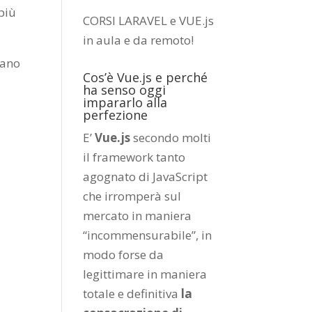
più
CORSI LARAVEL e VUE.js
in aula e da remoto
!
vano
Cos’è Vue.js e perché
ha senso oggi
impararlo alla
perfezione
E’
Vue.js
secondo molti
il framework tanto
agognato di JavaScript
che irromperà sul
mercato in maniera
“incommensurabile”, in
i
modo forse da
legittimare in maniera
totale e definitiva
la