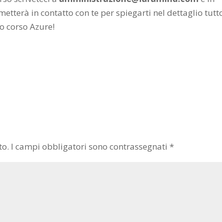
etterà in contatto con te per spiegarti nel dettaglio tutt
mo corso Azure!
to.
I campi obbligatori sono contrassegnati
*