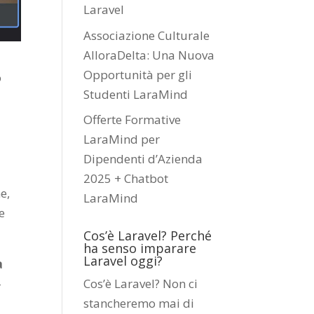
Laravel
Associazione Culturale
AlloraDelta: Una Nuova
Opportunità per gli
o
Studenti LaraMind
Offerte Formative
LaraMind per
Dipendenti d’Azienda
2025 + Chatbot
e,
LaraMind
e
Cos’è Laravel? Perché
ha senso imparare
Laravel oggi?
a
-
Cos’è Laravel? Non ci
stancheremo mai di