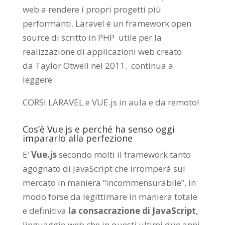
web a rendere i propri progetti più
performanti. Laravel è un framework open
source di scritto in PHP utile per la
realizzazione di applicazioni web creato
da
Taylor Otwell
nel 2011.
continua a
leggere
CORSI LARAVEL e VUE.js in aula e da remoto
!
Cos’è Vue.js e perché ha senso oggi
impararlo alla perfezione
E’
Vue.js
secondo molti il framework tanto
agognato di JavaScript che irromperà sul
mercato in maniera “incommensurabile”, in
modo forse da legittimare in maniera totale
e definitiva
la consacrazione di JavaScript
,
linguaggio web che in questi ultimi due anni