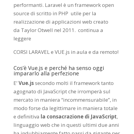
performanti. Laravel è un framework open
source di scritto in PHP utile per la
realizzazione di applicazioni web creato
da
Taylor Otwell
nel 2011.
continua a
leggere
CORSI LARAVEL e VUE.js in aula e da remoto
!
Cos’è Vue.js e perché ha senso oggi
impararlo alla perfezione
E’
Vue.js
secondo molti il framework tanto
agognato di JavaScript che irromperà sul
mercato in maniera “incommensurabile”, in
modo forse da legittimare in maniera totale
e definitiva
la consacrazione di JavaScript
,
linguaggio web che in questi ultimi due anni
ha indubbiamente fatto passi da gigante per