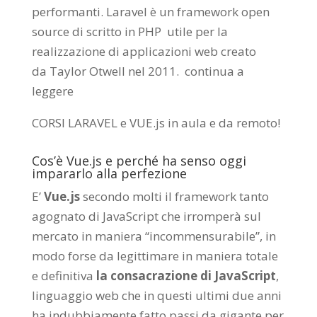
performanti. Laravel è un framework open
source di scritto in PHP utile per la
realizzazione di applicazioni web creato
da
Taylor Otwell
nel 2011.
continua a
leggere
CORSI LARAVEL e VUE.js in aula e da remoto
!
Cos’è Vue.js e perché ha senso oggi
impararlo alla perfezione
E’
Vue.js
secondo molti il framework tanto
agognato di JavaScript che irromperà sul
mercato in maniera “incommensurabile”, in
modo forse da legittimare in maniera totale
e definitiva
la consacrazione di JavaScript
,
linguaggio web che in questi ultimi due anni
ha indubbiamente fatto passi da gigante per