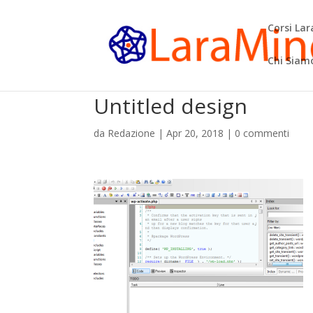
Corsi La
Chi Siam
Untitled design
da
Redazione
|
Apr 20, 2018
|
0 commenti