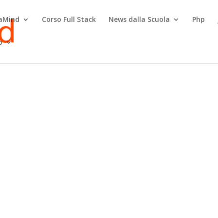
raMind
Corso Full Stack
News dalla Scuola
Php
o