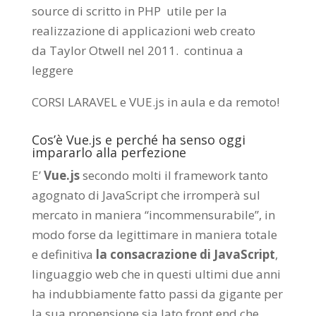
source di scritto in PHP utile per la
realizzazione di applicazioni web creato
da
Taylor Otwell
nel 2011.
continua a
leggere
CORSI LARAVEL e VUE.js in aula e da remoto
!
Cos’è Vue.js e perché ha senso oggi
impararlo alla perfezione
E’
Vue.js
secondo molti il framework tanto
agognato di JavaScript che irromperà sul
mercato in maniera “incommensurabile”, in
modo forse da legittimare in maniera totale
e definitiva
la consacrazione di JavaScript
,
linguaggio web che in questi ultimi due anni
ha indubbiamente fatto passi da gigante per
la sua propensione sia lato front end che