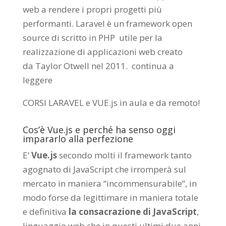
web a rendere i propri progetti più
performanti. Laravel è un framework open
source di scritto in PHP utile per la
realizzazione di applicazioni web creato
da
Taylor Otwell
nel 2011.
continua a
leggere
CORSI LARAVEL e VUE.js in aula e da remoto
!
Cos’è Vue.js e perché ha senso oggi
impararlo alla perfezione
E’
Vue.js
secondo molti il framework tanto
agognato di JavaScript che irromperà sul
mercato in maniera “incommensurabile”, in
modo forse da legittimare in maniera totale
e definitiva
la consacrazione di JavaScript
,
linguaggio web che in questi ultimi due anni