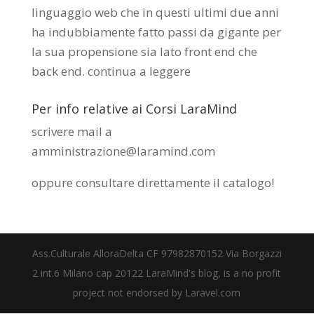
linguaggio web che in questi ultimi due anni
ha indubbiamente fatto passi da gigante per
la sua propensione sia lato front end che
back end.
continua a leggere
Per info relative ai Corsi LaraMind
scrivere mail a
amministrazione@laramind.com
oppure consultare direttamente il catalogo
!
Ass.Culturale AlloraDelta CF 97982870152 Via Borgazzi
2 int.6 Milano cap 20122 LaraMind's blog, is a no profit
project not endorsed by Laravel.com