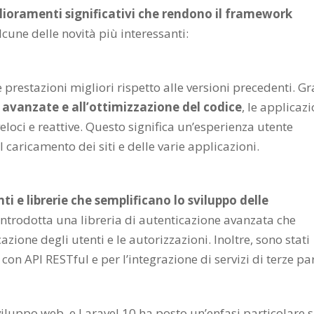
glioramenti significativi che rendono il framework
alcune delle novità più interessanti:
e prestazioni migliori rispetto alle versioni precedenti. Gr
 avanzate e all’ottimizzazione del codice
, le applicazi
loci e reattive. Questo significa un’esperienza utente
l caricamento dei siti e delle varie applicazioni.
 e librerie che semplificano lo sviluppo delle
ntrodotta una libreria di autenticazione avanzata che
azione degli utenti e le autorizzazioni. Inoltre, sono stati
on API RESTful e per l’integrazione di servizi di terze par
sviluppo web, e Laravel 10 ha posto un’enfasi particolare 