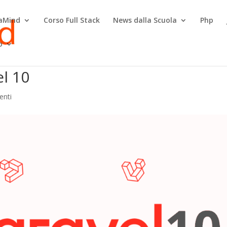
raMind
Corso Full Stack
News dalla Scuola
Php
o
l 10
enti