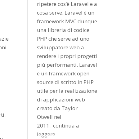
ripetere cos’è Laravel e a
cosa serve. Laravel è un
framework MVC dunque
una libreria di codice
PHP che serve ad uno
azie
sviluppatore web a
oni
rendere i propri progetti
più performanti. Laravel
è un framework open
source di scritto in PHP
utile per la realizzazione
di applicazioni web
creato da
Taylor
ti.
Otwell
nel
2011.
continua a
leggere
su