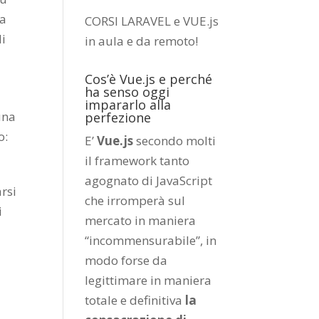
ta
CORSI LARAVEL e VUE.js
di
in aula e da remoto
!
Cos’è Vue.js e perché
ha senso oggi
impararlo alla
una
perfezione
o:
E’
Vue.js
secondo molti
il framework tanto
agognato di JavaScript
rsi
che irromperà sul
i
mercato in maniera
“incommensurabile”, in
modo forse da
legittimare in maniera
totale e definitiva
la