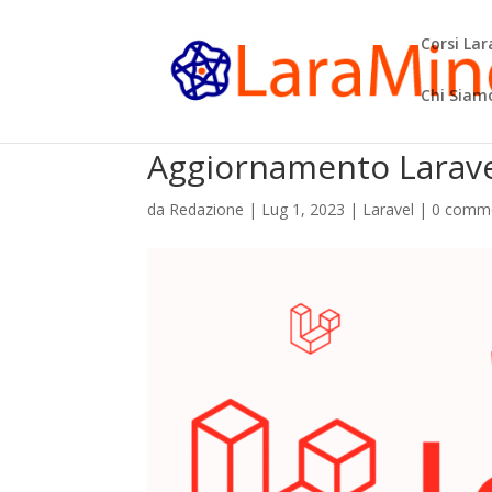
Corsi La
Chi Siam
Aggiornamento Larave
da
Redazione
|
Lug 1, 2023
|
Laravel
|
0 comm