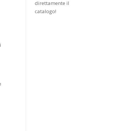
direttamente il
catalogo
!
i
e