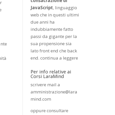
consacrazione di
r
JavaScript
, linguaggio
e
web che in questi ultimi
due anni ha
indubbiamente fatto
passi da gigante per la
sua propensione sia
ante
lato front end che back
end.
continua a leggere
nità
Per info relative ai
Corsi LaraMind
scrivere mail a
amministrazione@lara
mind.com
oppure consultare