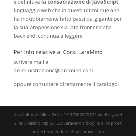
e definitiva
la consacrazione di JavaScript
,
linguaggio web che in questi ultimi due anni
ha indubbiamente fatto passi da gigante per
la sua propensione sia lato front end che
back end.
continua a leggere
Per info relative ai Corsi LaraMind
scrivere mail a
amministrazione@laramind.com
oppure consultare direttamente il catalogo
!
Ass.Culturale AlloraDelta CF 97982870152 Via Borgazzi
2 int.6 Milano cap 20122 LaraMind's blog, is a no profit
project not endorsed by Laravel.com