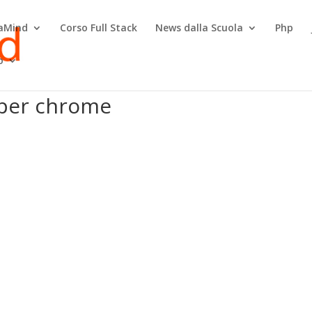
raMind
Corso Full Stack
News dalla Scuola
Php
o
oper chrome