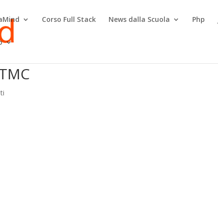
raMind
Corso Full Stack
News dalla Scuola
Php
o
 FTMC
ti