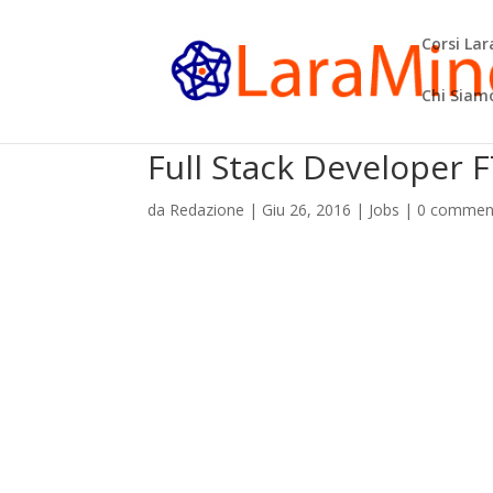
Corsi La
Chi Siam
Full Stack Developer
da
Redazione
|
Giu 26, 2016
|
Jobs
|
0 commen