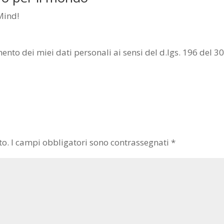
aMind!
mento dei miei dati personali ai sensi del d.lgs. 196 del 3
to.
I campi obbligatori sono contrassegnati
*