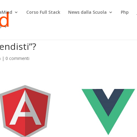
raMind
Corso Full Stack
News dalla Scuola
Php
o
endisti”?
a
|
0 commenti