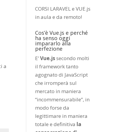
CORSI LARAVEL e VUE.js
in aula e da remoto
!
Cos’è Vue.js e perché
ha senso oggi
impararlo alla
perfezione
E’
Vue.js
secondo molti
ci a
il framework tanto
agognato di JavaScript
che irromperà sul
mercato in maniera
“incommensurabile”, in
modo forse da
legittimare in maniera
totale e definitiva
la