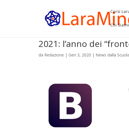
Corsi La
Chi Siam
2021: l’anno dei “front
da
Redazione
|
Gen 3, 2020
|
News dalla Scuol