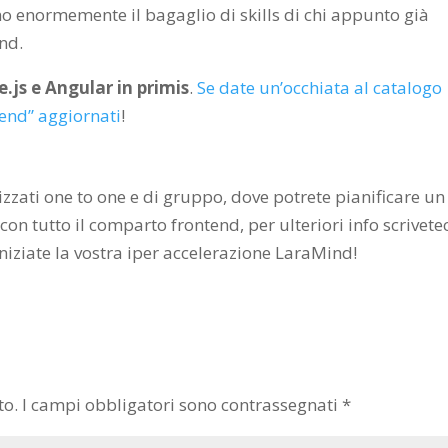
no enormemente il bagaglio di skills di chi appunto già
nd.
.js e Angular in primis
.
Se date un’occhiata al catalogo
tend” aggiornati
!
izzati one to one e di gruppo, dove potrete pianificare un
n tutto il comparto frontend, per ulteriori info scrivete
niziate la vostra iper accelerazione LaraMind!
to.
I campi obbligatori sono contrassegnati
*