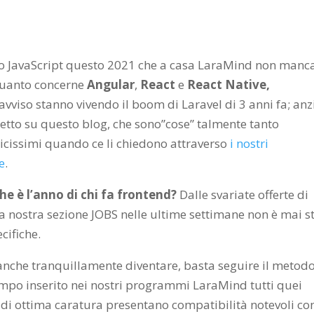
to JavaScript questo 2021 che a casa LaraMind non manc
 quanto concerne
Angular
,
React
e
React Native,
avviso stanno vivendo il boom di Laravel di 3 anni fa; anz
to su questo blog, che sono”cose” talmente tanto
icissimi quando ce li chiedono attraverso
i nostri
e
.
e è l’anno di chi fa frontend?
Dalle svariate offerte di
 La nostra sezione JOBS nelle ultime settimane non è mai s
cifiche.
anche tranquillamente diventare, basta seguire il metodo 
mpo inserito nei nostri programmi LaraMind tutti quei
 di ottima caratura presentano compatibilità notevoli co