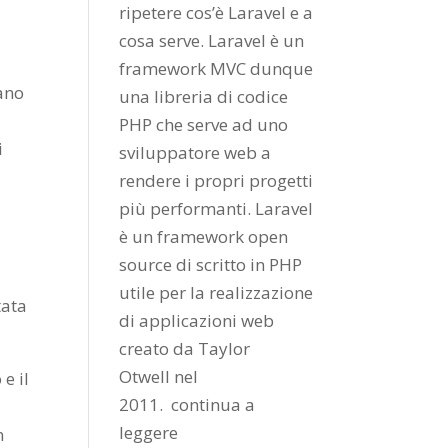
ripetere cos’è Laravel e a
cosa serve. Laravel è un
framework MVC dunque
ano
una libreria di codice
PHP che serve ad uno
i
sviluppatore web a
rendere i propri progetti
più performanti. Laravel
è un framework open
source di scritto in PHP
utile per la realizzazione
tata
di applicazioni web
creato da
Taylor
Otwell
nel
e il
2011.
continua a
leggere
n